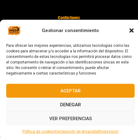
Contáctanos
digital@zonawind.com
Gestionar consentimiento
Av. de la Mare de Déu de Montserrat, 115
Para ofrecer las mejores experiencias, utilizamos tecnologías como las
08024 Barcelona
cookies para almacenar y/o acceder a la información del dispositivo. El
consentimiento de estas tecnologías nos permitirá procesar datos como
el comportamiento de navegación o las identificaciones únicas en este
sitio. No consentir o retirar el consentimiento, puede afectar
© 2023 Todos los derechos reservados
negativamente a ciertas características y funciones.
ACEPTAR
DENEGAR
Diseñado y fabricado en Barcelona
VER PREFERENCIAS
Política de cookies
Declaración de privacidad
Impressum