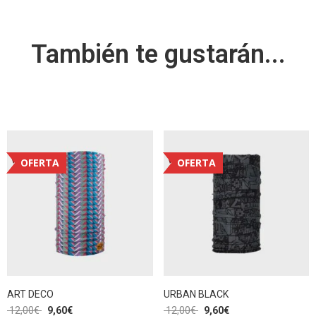
También te gustarán...
OFERTA
OFERTA
ART DECO
URBAN BLACK
12,00
€
9,60
€
12,00
€
9,60
€