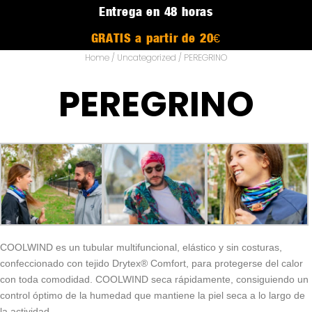
Entrega en 48 horas
GRATIS a partir de 20€
Home
/
Uncategorized
/ PEREGRINO
PEREGRINO
COOLWIND es un tubular multifuncional, elástico y sin costuras,
confeccionado con tejido Drytex® Comfort, para protegerse del calor
con toda comodidad. COOLWIND seca rápidamente, consiguiendo un
control óptimo de la humedad que mantiene la piel seca a lo largo de
la actividad.