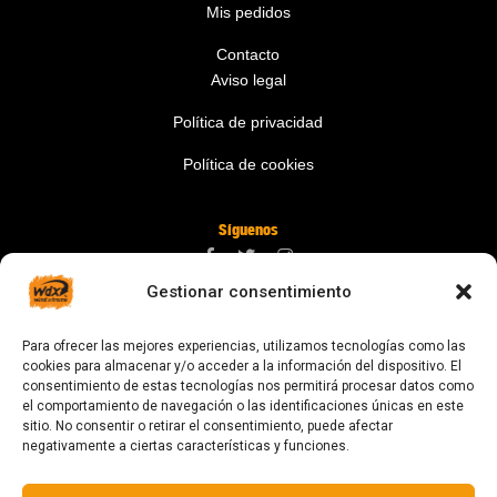
Mis pedidos
Contacto
Aviso legal
Política de privacidad
Política de cookies
Síguenos
Gestionar consentimiento
Contáctanos
Para ofrecer las mejores experiencias, utilizamos tecnologías como las
digital@zonawind.com
cookies para almacenar y/o acceder a la información del dispositivo. El
consentimiento de estas tecnologías nos permitirá procesar datos como
Av. de la Mare de Déu de Montserrat, 115
el comportamiento de navegación o las identificaciones únicas en este
sitio. No consentir o retirar el consentimiento, puede afectar
08024 Barcelona
negativamente a ciertas características y funciones.