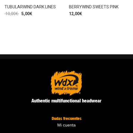
TUBULARWIND DARK LINES
BERRYWIND SWEETS PINK
10,00
€
5,00
€
12,00
€
Authentic multifunctional headwear
Dudas frecuentes
Mi cuenta