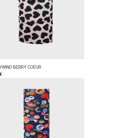
YWIND BERRY COEUR
€