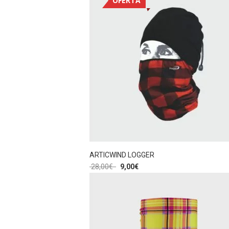
OFERTA
ARTICWIND LOGGER
28,00
€
9,00
€