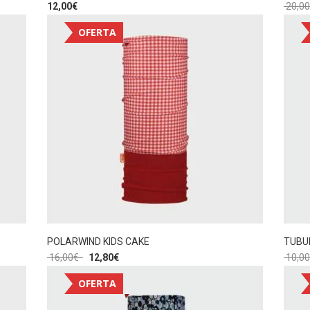
12,00
€
20,00
OFERTA
POLARWIND KIDS CAKE
TUBU
16,00
€
12,80
€
10,00
OFERTA