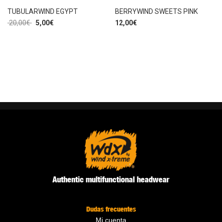
TUBULARWIND EGYPT
BERRYWIND SWEETS PINK
20,00
€
5,00
€
12,00
€
Authentic multifunctional headwear
Dudas frecuentes
Mi cuenta