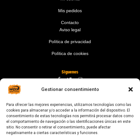
Mis pedidos
Contacto
Aviso legal
Política de privacidad
Política de cookies
Síguenos
Gestionar consentimiento
Contáctanos
Para ofrecer las mejores experiencias, utilizamos tecnologías como las
digital@zonawind.com
cookies para almacenar y/o acceder a la información del dispositivo. El
consentimiento de estas tecnologías nos permitirá procesar datos como
Av. de la Mare de Déu de Montserrat, 115
el comportamiento de navegación o las identificaciones únicas en este
sitio. No consentir o retirar el consentimiento, puede afectar
08024 Barcelona
negativamente a ciertas características y funciones.