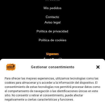
Mis pedidos
Contacto
Aviso legal
Política de privacidad
Política de cookies
Síguenos
Gestionar consentimiento
Contáctanos
Para ofrecer las mejores experiencias, utilizamos tecnologías como las
digital@zonawind.com
cookies para almacenar y/o acceder a la información del dispositivo. El
consentimiento de estas tecnologías nos permitirá procesar datos como
Av. de la Mare de Déu de Montserrat, 115
el comportamiento de navegación o las identificaciones únicas en este
sitio. No consentir o retirar el consentimiento, puede afectar
08024 Barcelona
negativamente a ciertas características y funciones.