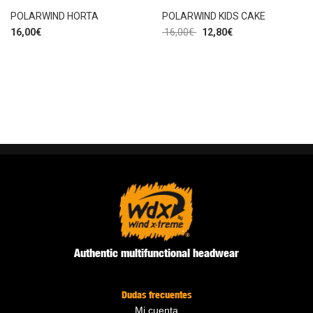
POLARWIND HORTA
POLARWIND KIDS CAKE
16,00
€
16,00
€
12,80
€
Authentic multifunctional headwear
Dudas frecuentes
Mi cuenta