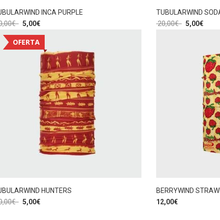
UBULARWIND INCA PURPLE
TUBULARWIND SOD
0,00
€
5,00
€
20,00
€
5,00
€
OFERTA
UBULARWIND HUNTERS
BERRYWIND STRAW
0,00
€
5,00
€
12,00
€