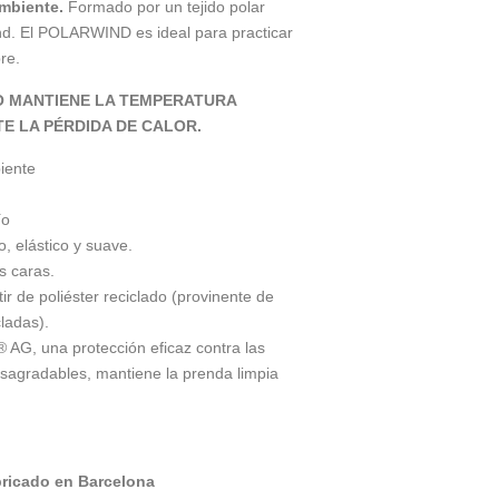
mbiente.
Formado por un tejido polar
nd. El POLARWIND es ideal para practicar
bre.
O MANTIENE LA TEMPERATURA
E LA PÉRDIDA DE CALOR.
iente
ío
, elástico y suave.
s caras.
r de poliéster reciclado (provinente de
cladas).
® AG, una protección eficaz contra las
esagradables, mantiene la prenda limpia
bricado en Barcelona