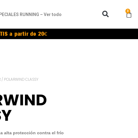
0
PECIALES RUNNING – Ver todo
TIS a partir de 20€
R
/ POLARWIND CLASSY
RWIND
SY
alta protección contra el frío