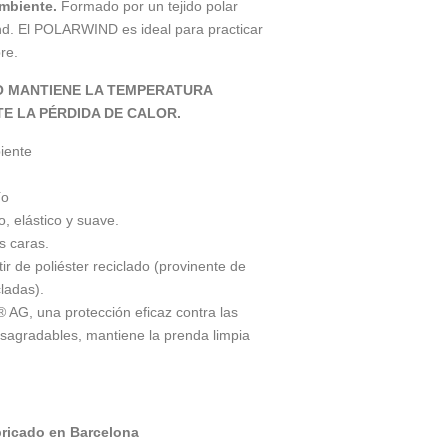
mbiente.
Formado por un tejido polar
nd. El POLARWIND es ideal para practicar
bre.
O MANTIENE LA TEMPERATURA
E LA PÉRDIDA DE CALOR.
iente
ío
, elástico y suave.
s caras.
r de poliéster reciclado (provinente de
cladas).
® AG, una protección eficaz contra las
esagradables, mantiene la prenda limpia
bricado en Barcelona