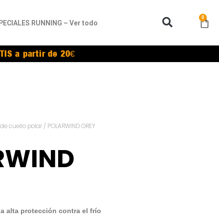
0
PECIALES RUNNING – Ver todo
TIS a partir de 20€
e cuello polar
/ POLARWIND GREY
RWIND
alta protección contra el frío