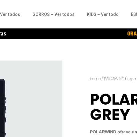
Ver todos
GORROS – Ver todos
KIDS – Ver todo
ES
ras
GRA
Home
/
POLARWIND braga d
POLA
GREY
POLARWIND ofrece una 