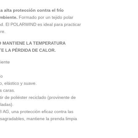
alta protección contra el frío
mbiente.
Formado por un tejido polar
nd. El POLARWIND es ideal para practicar
bre.
O MANTIENE LA TEMPERATURA
E LA PÉRDIDA DE CALOR.
iente
ío
, elástico y suave.
s caras.
r de poliéster reciclado (provinente de
cladas).
® AG, una protección eficaz contra las
esagradables, mantiene la prenda limpia