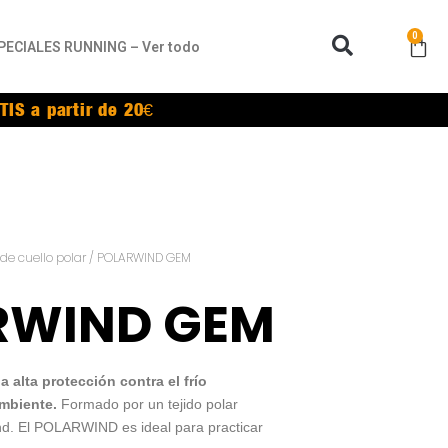
0
PECIALES RUNNING – Ver todo
TIS a partir de 20€
e cuello polar
/ POLARWIND GEM
RWIND GEM
alta protección contra el frío
mbiente.
Formado por un tejido polar
nd. El POLARWIND es ideal para practicar