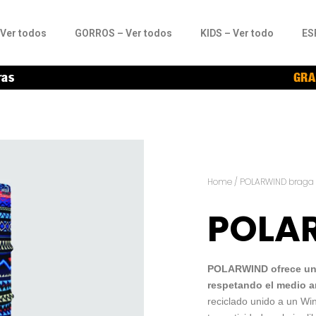
Ver todos
GORROS – Ver todos
KIDS – Ver todo
ES
ras
GRA
Home
/
POLARWIND braga d
POLA
POLARWIND ofrece una 
respetando el medio a
reciclado unido a un Wi