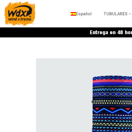
Español
TUBULARES – 
Entrega en 48 ho