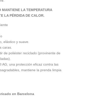
bre.
O MANTIENE LA TEMPERATURA
E LA PÉRDIDA DE CALOR.
iente
ío
, elástico y suave.
s caras.
r de poliéster reciclado (provinente de
cladas).
® AG, una protección eficaz contra las
esagradables, mantiene la prenda limpia
bricado en Barcelona