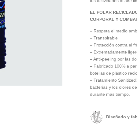
tus actividades al aire li
EL POLAR RECICLAD
CORPORAL Y COMBAT
– Respeta el medio amb
– Transpirable
– Protección contra el fr
– Extremadamente ligero
– Anti-peeling por las do
– Fabricado 100% a parti
botellas de plástico reci
– Tratamiento Sanitized
bacterias y los olores d
durante más tiempo.
Diseñado y fa