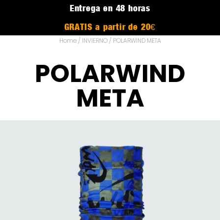
Entrega en 48 horas
GRATIS a partir de 20€
Home
/
INVIERNO
/ POLARWIND META
POLARWIND
META