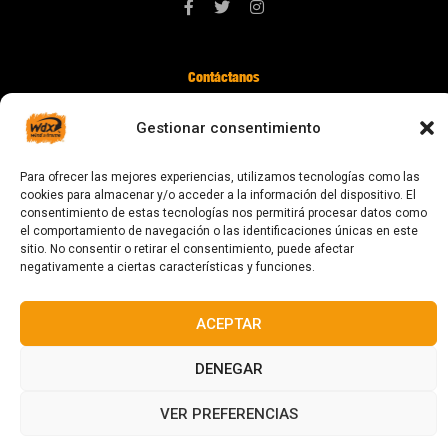
Contáctanos
digital@zonawind.com
Gestionar consentimiento
Av. de la Mare de Déu de Montserrat, 115
08024 Barcelona
Para ofrecer las mejores experiencias, utilizamos tecnologías como las
cookies para almacenar y/o acceder a la información del dispositivo. El
consentimiento de estas tecnologías nos permitirá procesar datos como
el comportamiento de navegación o las identificaciones únicas en este
© 2023 Todos los derechos reservados
sitio. No consentir o retirar el consentimiento, puede afectar
negativamente a ciertas características y funciones.
ACEPTAR
Diseñado y fabricado en Barcelona
DENEGAR
VER PREFERENCIAS