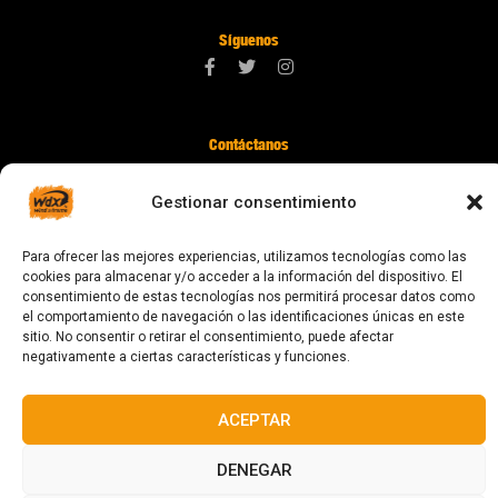
Síguenos
Contáctanos
digital@zonawind.com
Gestionar consentimiento
Av. de la Mare de Déu de Montserrat, 115
08024 Barcelona
Para ofrecer las mejores experiencias, utilizamos tecnologías como las
cookies para almacenar y/o acceder a la información del dispositivo. El
consentimiento de estas tecnologías nos permitirá procesar datos como
el comportamiento de navegación o las identificaciones únicas en este
© 2023 Todos los derechos reservados
sitio. No consentir o retirar el consentimiento, puede afectar
negativamente a ciertas características y funciones.
ACEPTAR
Diseñado y fabricado en Barcelona
DENEGAR