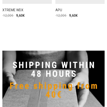
XTREME WDX
APU
12,00
€
9,60
€
12,00
€
9,60
€