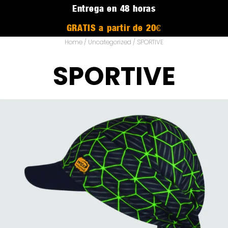
Entrega en 48 horas
GRATIS a partir de 20€
Home
/
Uncategorized
/ SPORTIVE
SPORTIVE