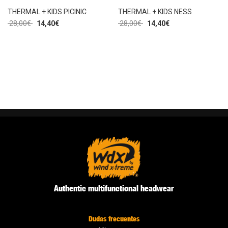
THERMAL + KIDS PICINIC
THERMAL + KIDS NESS
28,00
€
14,40
€
28,00
€
14,40
€
Authentic multifunctional headwear
Dudas frecuentes