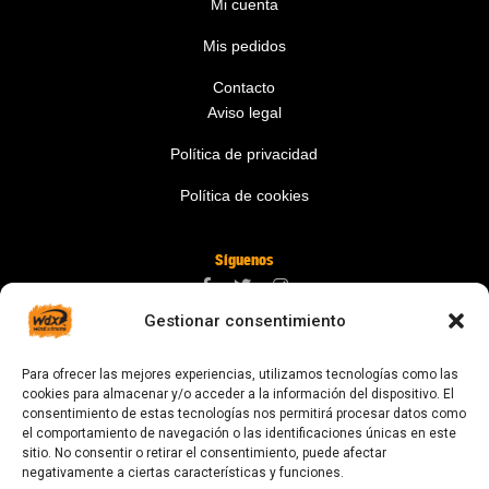
Mi cuenta
Mis pedidos
Contacto
Aviso legal
Política de privacidad
Política de cookies
Síguenos
Gestionar consentimiento
Contáctanos
Para ofrecer las mejores experiencias, utilizamos tecnologías como las
digital@zonawind.com
cookies para almacenar y/o acceder a la información del dispositivo. El
consentimiento de estas tecnologías nos permitirá procesar datos como
Av. de la Mare de Déu de Montserrat, 115
el comportamiento de navegación o las identificaciones únicas en este
sitio. No consentir o retirar el consentimiento, puede afectar
08024 Barcelona
negativamente a ciertas características y funciones.