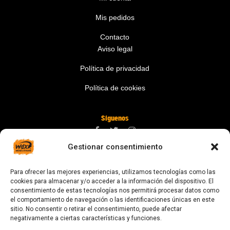
Mis pedidos
Contacto
Aviso legal
Política de privacidad
Política de cookies
Síguenos
Gestionar consentimiento
Contáctanos
Para ofrecer las mejores experiencias, utilizamos tecnologías como las
digital@zonawind.com
cookies para almacenar y/o acceder a la información del dispositivo. El
consentimiento de estas tecnologías nos permitirá procesar datos como
Av. de la Mare de Déu de Montserrat, 115
el comportamiento de navegación o las identificaciones únicas en este
sitio. No consentir o retirar el consentimiento, puede afectar
08024 Barcelona
negativamente a ciertas características y funciones.