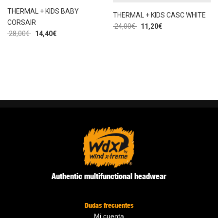
THERMAL + KIDS BABY
THERMAL + KIDS CASC WHITE
CORSAIR
24,00
€
11,20
€
28,00
€
14,40
€
Authentic multifunctional headwear
Dudas frecuentes
Mi cuenta