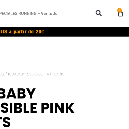
0
PECIALES RUNNING – Ver todo
TIS a partir de 20€
BLE
/ TUBB BABY REVERSIBLE PINK HEARTS
 BABY
SIBLE PINK
TS