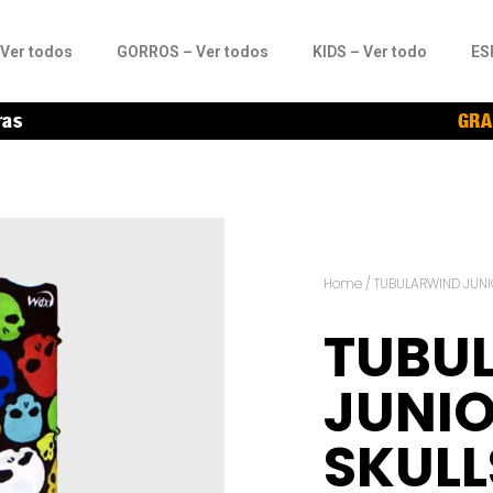
Ver todos
GORROS – Ver todos
KIDS – Ver todo
ES
ras
GRA
Home
/
TUBULARWIND JUN
TUBU
JUNI
SKULL