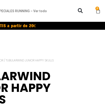
0
PECIALES RUNNING – Ver todo
TIS a partir de 20€
IOR
/ TUBULARWIND JUNIOR HAPPY SKULLS
LARWIND
OR HAPPY
S