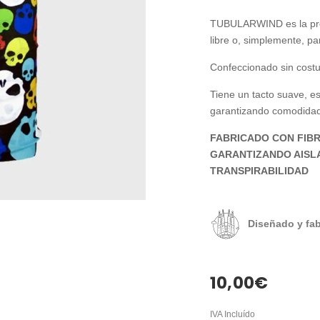
TUBULARWIND es la prend
libre o, simplemente, pa
Confeccionado sin costur
Tiene un tacto suave, es
garantizando comodidad
FABRICADO CON FIBR
GARANTIZANDO AISL
TRANSPIRABILIDAD
Diseñado y fa
10,00
€
IVA Incluído