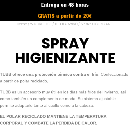
Entrega en 48 horas
GRATIS a partir de 20€
Home
/
WINDREFLECT
/
TUBULARWIND
/ SPRAY HIGIENIZANTE
SPRAY
HIGIENIZANTE
TUBB ofrece una protección térmica contra el frío.
Confeccionado
a partir de polar reciclado,
TUBB es un accesorio muy útil en los días más fríos del invierno, así
como también un complemento de moda. Su sistema ajustable
permite adaptarlo tanto al cuello como a la cabeza.
EL POLAR RECICLADO MANTIENE LA TEMPERATURA
CORPORAL Y COMBATE LA PÉRDIDA DE CALOR.