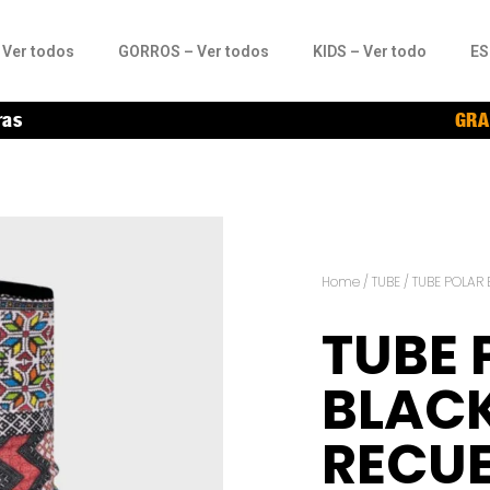
Ver todos
GORROS – Ver todos
KIDS – Ver todo
ES
ras
GRA
Home
/
TUBE
/ TUBE POLAR
TUBE 
BLAC
RECU