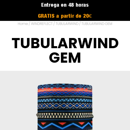
Entrega en 48 horas
GRATIS a partir de 20€
Home
/
WINDREFLECT
/
TUBULARWIND
/ TUBULARWIND GEM
TUBULARWIND
GEM