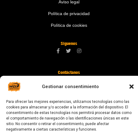
Aviso legal
Política de privacidad
Política de cookies
Síguenos
Contáctanos
digital@zonawind.com
Gestionar consentimiento
Av. de la Mare de Déu de Montserrat, 115
Para ofrecer las mejores experiencias, utilizamos tecnologías como las
08024 Barcelona
cookies para almacenar y/o acceder a la información del dispositivo. El
consentimiento de estas tecnologías nos permitirá procesar datos como
el comportamiento de navegación o las identificaciones únicas en este
sitio. No consentir o retirar el consentimiento, puede afectar
© 2023 Todos los derechos reservados
negativamente a ciertas características y funciones.