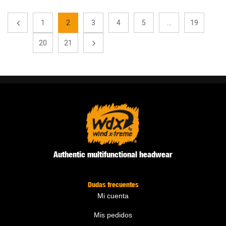
1
2
3
4
5
…
19
20
21
Authentic multifunctional headwear
Dudas frecuentes
Mi cuenta
Mis pedidos