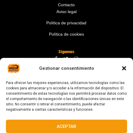
Contacto
Aviso legal
Política de privacidad
Política de cookies
Síguenos
Gestionar consentimiento
Contáctanos
Para ofrecer las mejores experiencias, utilizamos tecnologías como las
digital@zonawind.com
cookies para almacenar y/o acceder a la información del dispositivo. El
consentimiento de estas tecnologías nos permitirá procesar datos como
Av. de la Mare de Déu de Montserrat, 115
el comportamiento de navegación o las identificaciones únicas en este
sitio. No consentir o retirar el consentimiento, puede afectar
08024 Barcelona
negativamente a ciertas características y funciones.
ACEPTAR
© 2023 Todos los derechos reservados