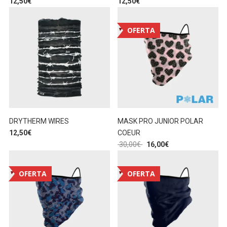
12,50
€
12,50
€
OFERTA
DRYTHERM WIRES
MASK PRO JUNIOR POLAR
12,50
€
COEUR
30,00
€
16,00
€
OFERTA
OFERTA