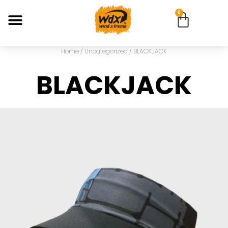
0
Home
/
Uncategorized
/ BLACKJACK
BLACKJACK