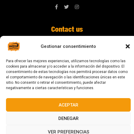
Contact us
digital@zonawind.com
Gestionar consentimiento
Av. de la Mare de Déu de Montserrat, 115
Para ofrecer las mejores experiencias, utilizamos tecnologías como las
08024 Barcelona
cookies para almacenar y/o acceder a la información del dispositivo. El
consentimiento de estas tecnologías nos permitirá procesar datos como
el comportamiento de navegación o las identificaciones únicas en este
sitio. No consentir o retirar el consentimiento, puede afectar
© 2023 All rights reserved
negativamente a ciertas características y funciones.
ACEPTAR
DENEGAR
Designed and manufactured in Barcelona
VER PREFERENCIAS