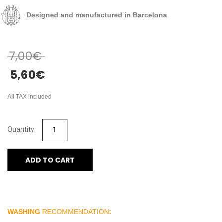
Designed and manufactured in Barcelona
7,00
€
5,60
€
All TAX included
ADD TO CART
WASHING
RECOMMENDATION
: