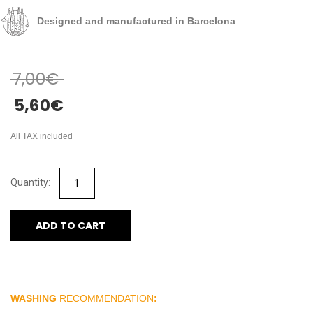
Designed and manufactured in Barcelona
7,00
€
5,60
€
All TAX included
ADD TO CART
WASHING
RECOMMENDATION
: