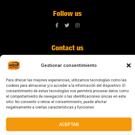
Follow us
Contact us
digital@zonawind.com
Gestionar consentimiento
Av. de la Mare de Déu de Montserrat, 115
Para ofrecer las mejores experiencias, utilizamos tecnologías como las
08024 Barcelona
cookies para almacenar y/o acceder a la información del dispositivo. El
consentimiento de estas tecnologías nos permitirá procesar datos como
el comportamiento de navegación o las identificaciones únicas en este
sitio. No consentir o retirar el consentimiento, puede afectar
© 2023 All rights reserved
negativamente a ciertas características y funciones.
ACEPTAR