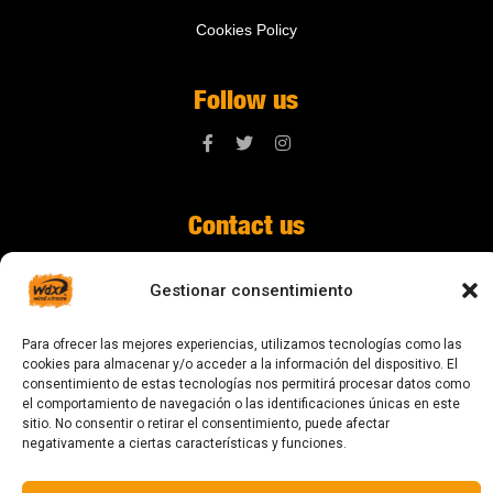
Cookies Policy
Follow us
Contact us
digital@zonawind.com
Gestionar consentimiento
Av. de la Mare de Déu de Montserrat, 115
Para ofrecer las mejores experiencias, utilizamos tecnologías como las
08024 Barcelona
cookies para almacenar y/o acceder a la información del dispositivo. El
consentimiento de estas tecnologías nos permitirá procesar datos como
el comportamiento de navegación o las identificaciones únicas en este
sitio. No consentir o retirar el consentimiento, puede afectar
© 2023 All rights reserved
negativamente a ciertas características y funciones.