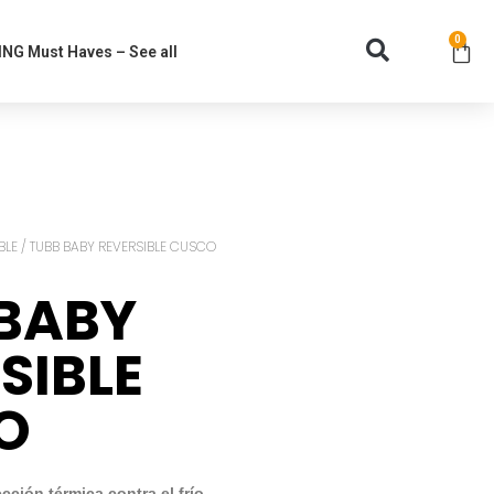
0
NG Must Haves – See all
BLE
/ TUBB BABY REVERSIBLE CUSCO
 BABY
SIBLE
O
ción térmica contra el frío.