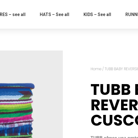
ES – see all
HATS – See all
KIDS – See all
RUNNI
Home
/
TUBB BABY REVERSI
TUBB
REVER
CUSC
TUBB ofrece una protec