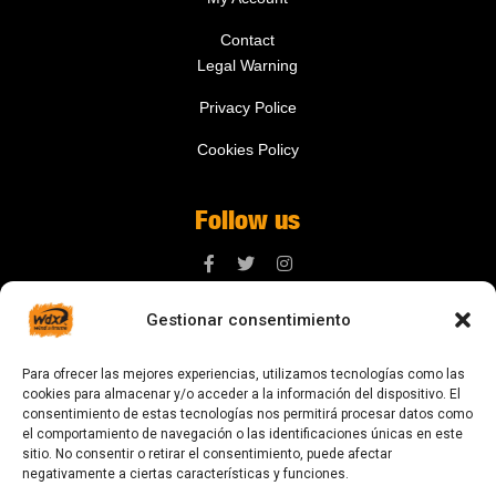
Contact
Legal Warning
Privacy Police
Cookies Policy
Follow us
Gestionar consentimiento
Contact us
Para ofrecer las mejores experiencias, utilizamos tecnologías como las
digital@zonawind.com
cookies para almacenar y/o acceder a la información del dispositivo. El
consentimiento de estas tecnologías nos permitirá procesar datos como
Av. de la Mare de Déu de Montserrat, 115
el comportamiento de navegación o las identificaciones únicas en este
sitio. No consentir o retirar el consentimiento, puede afectar
08024 Barcelona
negativamente a ciertas características y funciones.