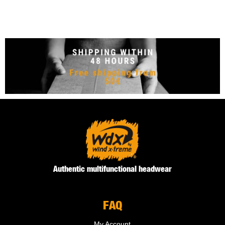
Authentic multifunctional headwear
FAQ
My Account