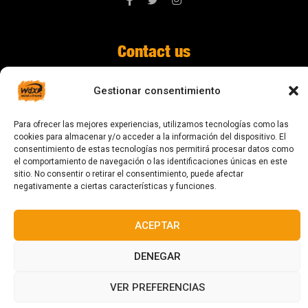
Contact us
digital@zonawind.com
Gestionar consentimiento
Av. de la Mare de Déu de Montserrat, 115
Para ofrecer las mejores experiencias, utilizamos tecnologías como las
08024 Barcelona
cookies para almacenar y/o acceder a la información del dispositivo. El
consentimiento de estas tecnologías nos permitirá procesar datos como
el comportamiento de navegación o las identificaciones únicas en este
sitio. No consentir o retirar el consentimiento, puede afectar
© 2023 All rights reserved
negativamente a ciertas características y funciones.
ACEPTAR
DENEGAR
Designed and manufactured in Barcelona
VER PREFERENCIAS