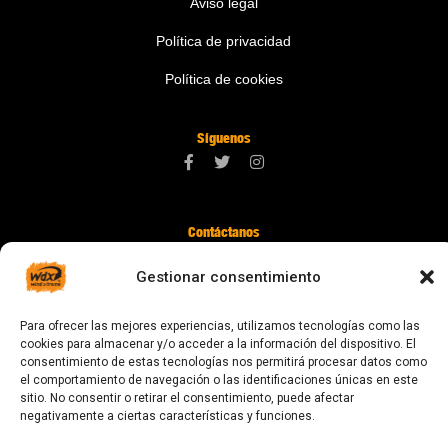
Aviso legal
Política de privacidad
Política de cookies
Síguenos
Contáctanos
digital@zonawind.com
Gestionar consentimiento
Av. de la Mare de Déu de Montserrat, 115
Para ofrecer las mejores experiencias, utilizamos tecnologías como las
08024 Barcelona
cookies para almacenar y/o acceder a la información del dispositivo. El
consentimiento de estas tecnologías nos permitirá procesar datos como
el comportamiento de navegación o las identificaciones únicas en este
sitio. No consentir o retirar el consentimiento, puede afectar
© 2023 Todos los derechos reservados
negativamente a ciertas características y funciones.