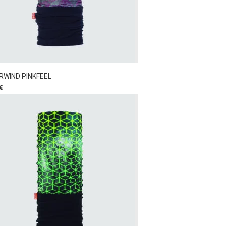
RWIND PINKFEEL
€