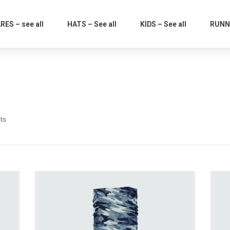
ES – see all
HATS – See all
KIDS – See all
RUNNI
ts