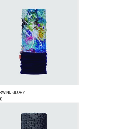
RWIND GLORY
€