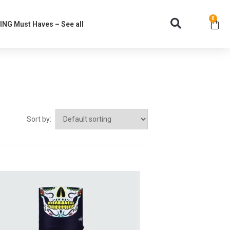
0
NG Must Haves – See all
Sort by: