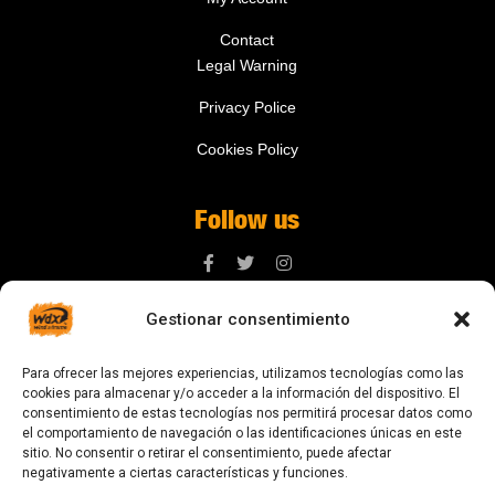
Contact
Legal Warning
Privacy Police
Cookies Policy
Follow us
Gestionar consentimiento
Contact us
Para ofrecer las mejores experiencias, utilizamos tecnologías como las
digital@zonawind.com
cookies para almacenar y/o acceder a la información del dispositivo. El
consentimiento de estas tecnologías nos permitirá procesar datos como
Av. de la Mare de Déu de Montserrat, 115
el comportamiento de navegación o las identificaciones únicas en este
sitio. No consentir o retirar el consentimiento, puede afectar
08024 Barcelona
negativamente a ciertas características y funciones.