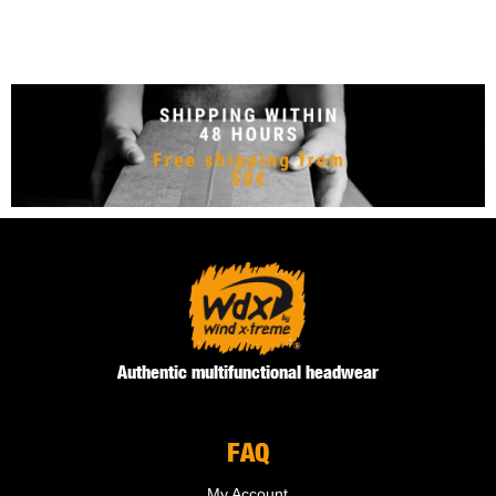
Authentic multifunctional headwear
FAQ
My Account