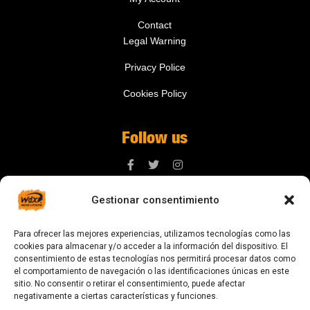
Contact
Legal Warning
Privacy Police
Cookies Policy
Follow us
Gestionar consentimiento
Contact us
Para ofrecer las mejores experiencias, utilizamos tecnologías como las
digital@zonawind.com
cookies para almacenar y/o acceder a la información del dispositivo. El
consentimiento de estas tecnologías nos permitirá procesar datos como
Av. de la Mare de Déu de Montserrat, 115
el comportamiento de navegación o las identificaciones únicas en este
sitio. No consentir o retirar el consentimiento, puede afectar
08024 Barcelona
negativamente a ciertas características y funciones.