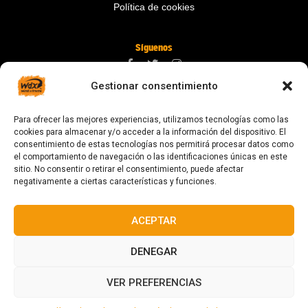
Política de cookies
Síguenos
Gestionar consentimiento
Contáctanos
Para ofrecer las mejores experiencias, utilizamos tecnologías como las
digital@zonawind.com
cookies para almacenar y/o acceder a la información del dispositivo. El
consentimiento de estas tecnologías nos permitirá procesar datos como
Av. de la Mare de Déu de Montserrat, 115
el comportamiento de navegación o las identificaciones únicas en este
sitio. No consentir o retirar el consentimiento, puede afectar
08024 Barcelona
negativamente a ciertas características y funciones.
ACEPTAR
© 2023 Todos los derechos reservados
DENEGAR
VER PREFERENCIAS