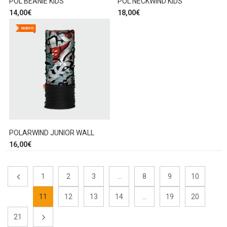
POL BEANIE KIDS
POL NECKWIND KIDS
14,00
€
18,00
€
NUEVO
POLARWIND JUNIOR WALL
16,00
€
1
2
3
…
8
9
10
11
12
13
14
…
19
20
21