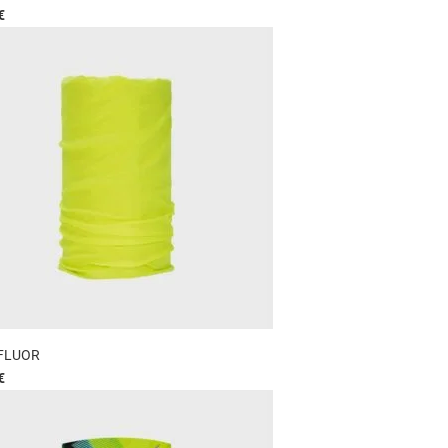
€
FLUOR
€