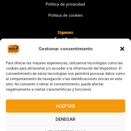
Política de privacidad
Política de cookies
Síguenos
Gestionar consentimiento
Contáctanos
Para ofrecer las mejores experiencias, utilizamos tecnologías como las
digital@zonawind.com
cookies para almacenar y/o acceder a la información del dispositivo. El
consentimiento de estas tecnologías nos permitirá procesar datos como
Av. de la Mare de Déu de Montserrat, 115
el comportamiento de navegación o las identificaciones únicas en este
sitio. No consentir o retirar el consentimiento, puede afectar
08024 Barcelona
negativamente a ciertas características y funciones.
ACEPTAR
© 2023 Todos los derechos reservados
DENEGAR