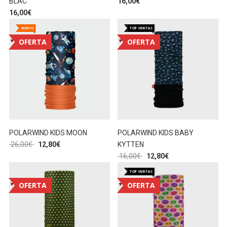
BLAC
16,00
€
16,00
€
NUEVO
TOP VENTAS
OFERTA
OFERTA
POLARWIND KIDS MOON
POLARWIND KIDS BABY
26,00
€
12,80
€
KYTTEN
16,00
€
12,80
€
TOP VENTAS
OFERTA
OFERTA