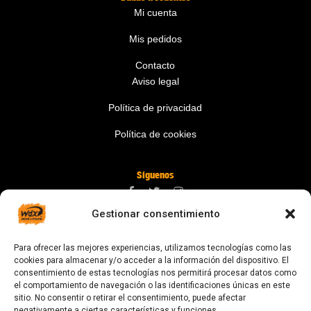
Mi cuenta
Mis pedidos
Contacto
Aviso legal
Política de privacidad
Política de cookies
Síguenos
Gestionar consentimiento
Contáctanos
Para ofrecer las mejores experiencias, utilizamos tecnologías como las
digital@zonawind.com
cookies para almacenar y/o acceder a la información del dispositivo. El
consentimiento de estas tecnologías nos permitirá procesar datos como
Av. de la Mare de Déu de Montserrat, 115
el comportamiento de navegación o las identificaciones únicas en este
sitio. No consentir o retirar el consentimiento, puede afectar
08024 Barcelona
negativamente a ciertas características y funciones.