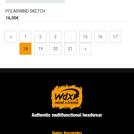
POLARWIND SKETCH
16,00
€
1
2
3
…
15
16
17
18
19
20
21
Authentic multifunctional headwear
Dudas frecuentes